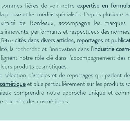
ommes fières de voir notre
expertise en formul
la presse et les médias spécialisés. Depuis plusieurs a
roximité de Bordeaux, accompagne les marques
 innovants, performants et respectueux des normes le
d'être
cités dans divers articles, reportages et publica
té, la recherche et l’innovation dans l’
industrie cosm
lignent notre rôle clé dans l’accompagnement des 
 leurs produits cosmétiques.
 sélection d’articles et de reportages qui parle
cosmétique
et plus particulièrement sur les produits s
 mieux comprendre notre approche unique et com
le domaine des cosmétiques.