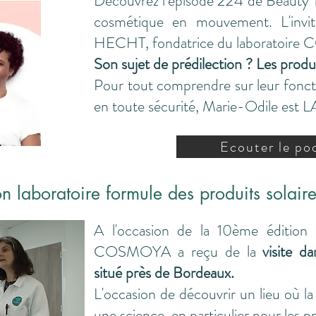
Découvrez l’épisode 224 de Beauty To
cosmétique en mouvement. L'invi
HECHT, fondatrice du laboratoir
Son sujet de prédilection ? Les produi
Pour tout comprendre sur leur foncti
en toute sécurité, Marie-Odile est L
Ecouter le po
n laboratoire formule des produits solair
A l'occasion de la 10ème éditio
COSMOYA a reçu de la
visite d
situé près de Bordeaux.
L'occasion de découvrir un lieu où l
une science, en particulier pour les pr