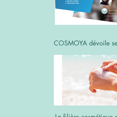
COSMOYA dévoile ses f
La filière cosmétique 