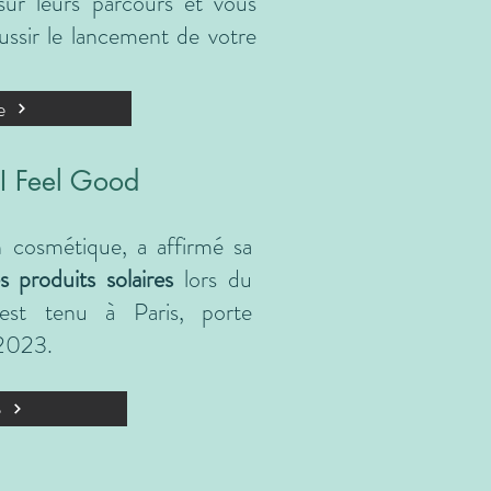
sur leurs parcours et vous
éussir le lancement de votre
e
 I Feel Good
 cosmétique, a affirmé sa
s produits solaires
lors du
est tenu à Paris, porte
 2023.
e