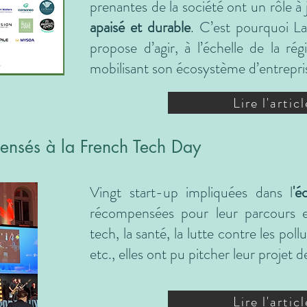
prenantes de la société ont un rôle à
apaisé et durable
. C’est pourquoi L
propose d’agir, à l’échelle de la ré
mobilisant son écosystème d’entrepri
Lire l'articl
ensés à la French Tech Day
Vingt start-up impliquées dans l
'é
récompensées pour leur parcours e
tech, la santé, la lutte contre les pollu
etc., elles ont pu pitcher leur proje
Lire l'articl