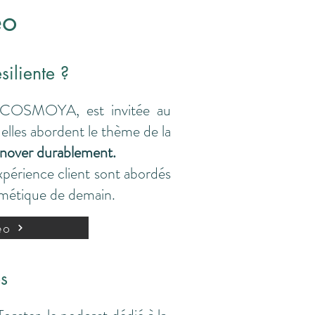
éo
iliente ?
e COSMOYA, est invitée au
les abordent le thème de la
nnover durablement.
xpérience client sont abordés
osmétique de demain.
éo
es