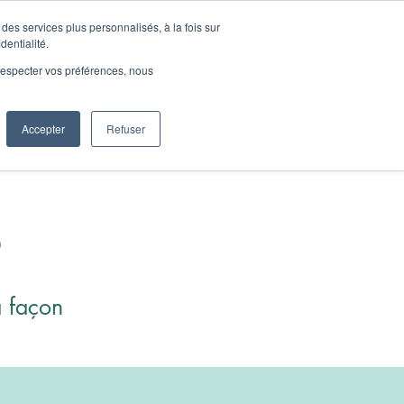
des services plus personnalisés, à la fois sur
dentialité.
contact@cosmoya.fr
ntact
e respecter vos préférences, nous
Accepter
Refuser
S
 façon