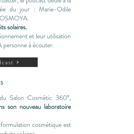
aster, le podcast dédié à la
tée du jour :
Marie-Odile
e COSMOYA.
ts solaires.
onnement et leur utilisation
A personne à écouter.
dcast
es
n du Salon Cosmétic 360°,
ans son nouveau laboratoire
a formulation cosmétique est
oduits solaires.